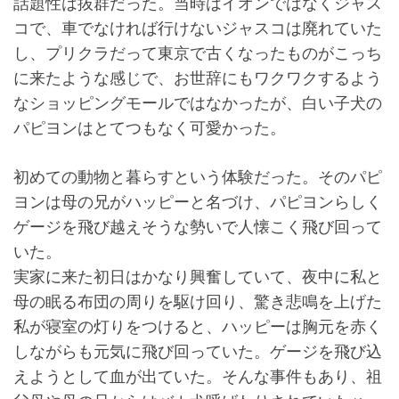
話題性は抜群だった。当時はイオンではなくジャス
コで、車でなければ行けないジャスコは廃れていた
し、プリクラだって東京で古くなったものがこっち
に来たような感じで、お世辞にもワクワクするよう
なショッピングモールではなかったが、白い子犬の
パピヨンはとてつもなく可愛かった。
初めての動物と暮らすという体験だった。そのパピ
ヨンは母の兄がハッピーと名づけ、パピヨンらしく
ゲージを飛び越えそうな勢いで人懐こく飛び回って
いた。
実家に来た初日はかなり興奮していて、夜中に私と
母の眠る布団の周りを駆け回り、驚き悲鳴を上げた
私が寝室の灯りをつけると、ハッピーは胸元を赤く
しながらも元気に飛び回っていた。ゲージを飛び込
えようとして血が出ていた。そんな事件もあり、祖