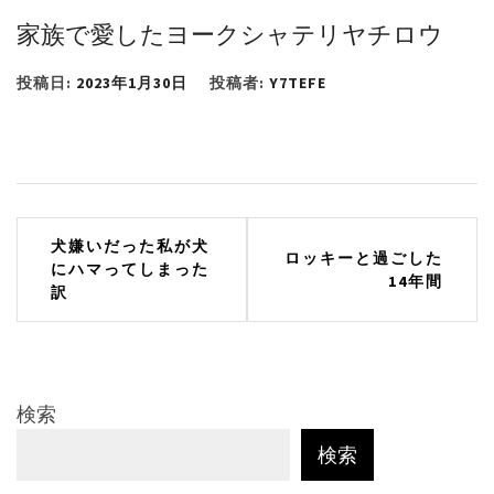
家族で愛したヨークシャテリヤチロウ
投稿日:
2023年1月30日
投稿者:
Y7TEFE
投
犬嫌いだった私が犬
ロッキーと過ごした
にハマってしまった
稿
14年間
訳
ナ
ビ
ゲ
検索
ー
検索