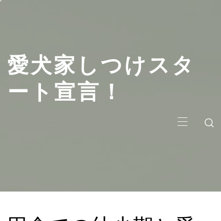
コ
ン
テ
ン
愛犬家しつけスタ
ツ
へ
ス
ート宣言！
キ
ッ
メ
プ
イ
ン
メ
ニ
ュ
ー