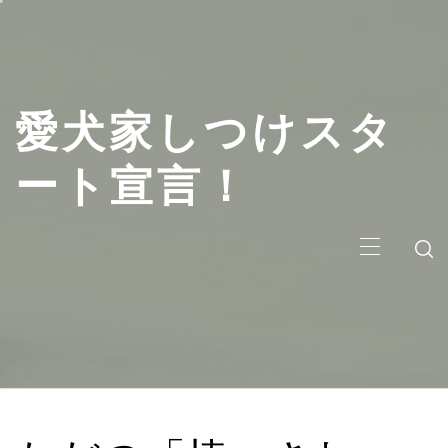
コ
ン
テ
ン
愛犬家しつけスタ
ツ
へ
ス
ート宣言！
キ
ッ
メ
プ
イ
ン
メ
ニ
ュ
ー