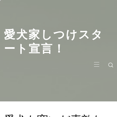
コ
ン
テ
ン
愛犬家しつけスタ
ツ
へ
ス
ート宣言！
キ
ッ
メ
プ
イ
ン
メ
ニ
ュ
ー